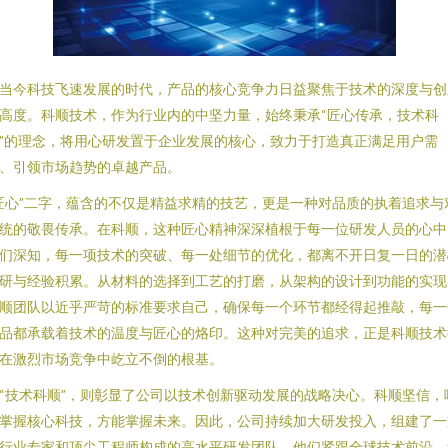
当今科技飞速发展的时代，产品的核心竞争力日益聚焦于技术的深度与创
高度。科顺技术，作为行业内的中坚力量，始终秉承“匠心传承，技术科
”的理念，将用心研发置于企业发展的核心，致力于打造真正满足用户需
、引领市场趋势的卓越产品。
匠心”二字，蕴含的不仅是精益求精的技艺，更是一种对品质的执着追求与
统的敬畏传承。在科顺，这种匠心精神深深植根于每一位研发人员的心中
们深知，每一项技术的突破、每一处细节的优化，都离不开日复一日的潜
研与经验积累。从材料的选择到工艺的打磨，从架构的设计到功能的实现
顺团队以近乎严苛的标准要求自己，确保每一个环节都经得起推敲，每一
品都承载着技术的温度与匠心的烙印。这种对完美的追求，正是科顺技术
在激烈市场竞争中屹立不倒的根基。
“技术科顺”，则彰显了公司以技术创新驱动发展的战略决心。科顺坚信，
掌握核心科技，方能掌握未来。因此，公司持续加大研发投入，组建了一
行业专家和顶尖工程师构成的高水平研发团队。他们紧跟全球技术前沿，