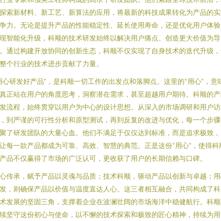
探索新材料、新工艺、新算法的应用，将最新的科技成果转化为产品的实
争力。无论是提升产品的性能稳定性、延长使用寿命，还是优化用户体验
现智能化升级，科顺的技术研发始终以解决用户痛点、创造更大价值为导
。通过构建开放协同的创新生态，科顺不仅实现了自身技术的迭代升级，
整个行业的技术进步贡献了力量。
用心研发好产品”，是科顺一切工作的出发点和落脚点。这里的“用心”，意
真正站在用户的角度思考，洞察潜在需求，甚至超越用户期待。科顺的产
发流程，始终贯穿以用户为中心的设计思想。从深入的市场调研和用户访
，到严谨的可行性分析和原型测试，再到反复的改进与优化，每一个步骤
聚了研发团队的大量心血。他们不满足于仅仅达到标准，而是追求极致，
让每一款产品都成为可靠、高效、智慧的典范。正是这份“用心”，使得科
产品不仅赢得了市场的广泛认可，更收获了用户的长期信赖与口碑。
心传承，赋予产品以灵魂与品质；技术科顺，驱动产品以创新与卓越；用
发，则确保产品以价值与温度直达人心。这三者相互融合，共同构成了科
术发展的坚固三角，支撑着企业在波澜壮阔的市场海洋中稳健航行。科顺
续坚守这份初心与使命，以不懈的技术探索和极致的匠心精神，持续为用