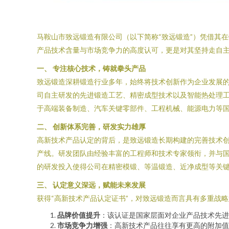
马鞍山市致远锻造有限公司（以下简称“致远锻造”）凭借其
产品技术含量与市场竞争力的高度认可，更是对其坚持走自
一、 专注核心技术，铸就拳头产品
致远锻造深耕锻造行业多年，始终将技术创新作为企业发展
司自主研发的先进锻造工艺、精密成型技术以及智能热处理
于高端装备制造、汽车关键零部件、工程机械、能源电力等
二、 创新体系完善，研发实力雄厚
高新技术产品认定的背后，是致远锻造长期构建的完善技术
产线。研发团队由经验丰富的工程师和技术专家领衔，并与国
的研发投入使得公司在精密模锻、等温锻造、近净成型等关
三、 认定意义深远，赋能未来发展
获得“高新技术产品认定证书”，对致远锻造而言具有多重战
品牌价值提升
：该认证是国家层面对企业产品技术先进
市场竞争力增强
：高新技术产品往往享有更高的附加值